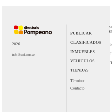
S
E
PUBLICAR
CLASIFICADOS
2026
INMUEBLES
I
info@sed.com.ar
VEHÍCULOS
T
TIENDAS
Términos
Contacto