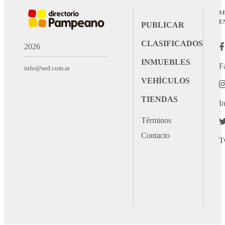
S
E
PUBLICAR
CLASIFICADOS
2026
INMUEBLES
F
info@sed.com.ar
VEHÍCULOS
TIENDAS
I
Términos
Contacto
T