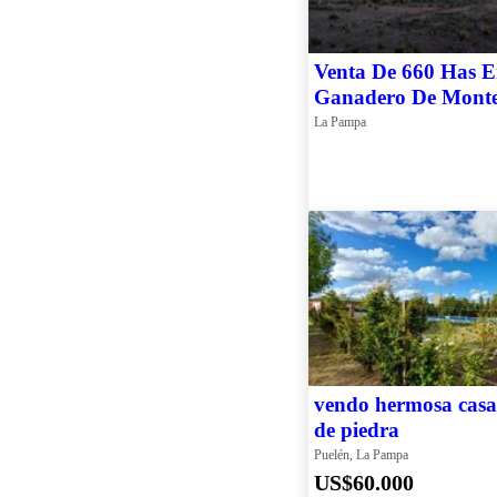
Venta De 660 Has 
Ganadero De Monte
Caza. Doble Inversi
La Pampa
vendo hermosa casa 
de piedra
Puelén, La Pampa
US$60.000