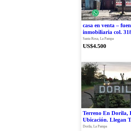
casa en venta – fuen
inmobiliaria col. 31
Santa Rosa, La Pampa
US$4.500
Terreno En Dorila, 
Ubicación. Llegan 
Servicios. 25×50
Dorila, La Pampa