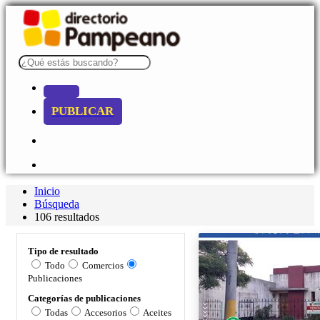
PUBLICAR
Inicio
Búsqueda
106 resultados
Tipo de resultado
Todo
Comercios
Publicaciones
Categorías de publicaciones
Todas
Accesorios
Aceites