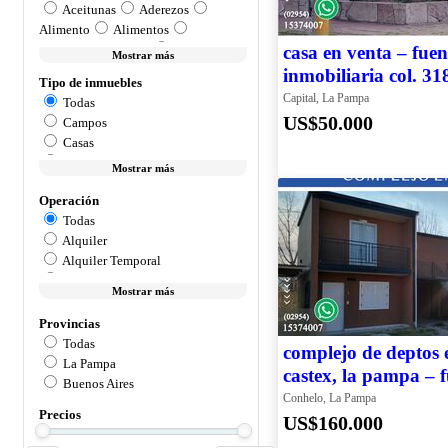
Aceitunas
Aderezos
Alimento
Alimentos
Alimentos y bebidas
casa en venta – fuen
Mostrar más
Alojamientos
Animales y
inmobiliaria col. 31
Tipo de inmuebles
mascotas
Arte, librería y mercería
Capital, La Pampa
Todas
Autoelevadores
Automotores
US$50.000
Campos
Bebidas
Belleza y cuidado
Casas
personal
Celulares
Departamentos
Computación
Mostrar más
Conservas
Dúplex
Decoración, repostería y cocina
Operación
Locales
Deportes y fitness
Dulces
Todas
Terrenos
Electrodomésticos
Electrónica,
Alquiler
audio y video
Electrónica, audio
Alquiler Temporal
y vídeo
Encurtidos
Enlatado
Sin Especificar
Enlatados
Eventos y pases
Mostrar más
Venta
Feriarte
Fiambres
Provincias
Herramientas y construcción
Todas
Hogar, muebles y jardín
Industria
complejo de deptos 
La Pampa
y construcción
Industrias y
castex, la pampa – f
Buenos Aires
oficinas
Instrumentos musicales
inmobiliaria col.318
Conhelo, La Pampa
Joyería
Lacteos
Libros,
Precios
US$160.000
revistas y comics
Otras categorías