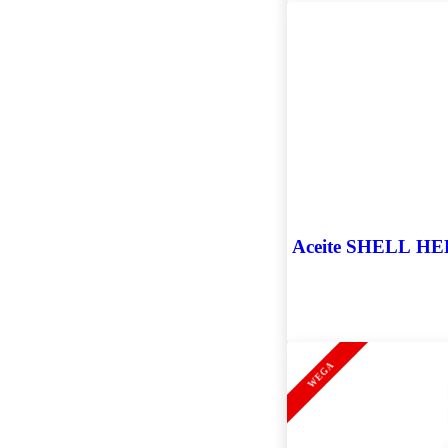
Tubular 12v
Volkswagen
Wega
Yokohama
WEGA