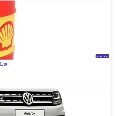
motor shell
9 Lts