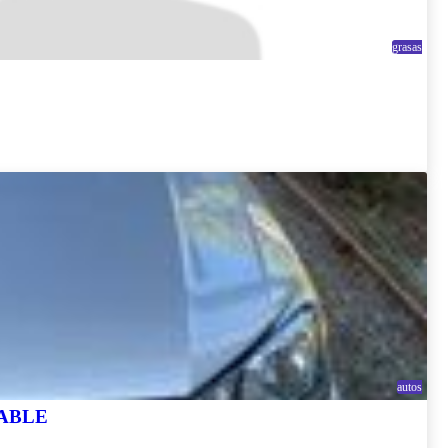
grasas
autos
ECABLE