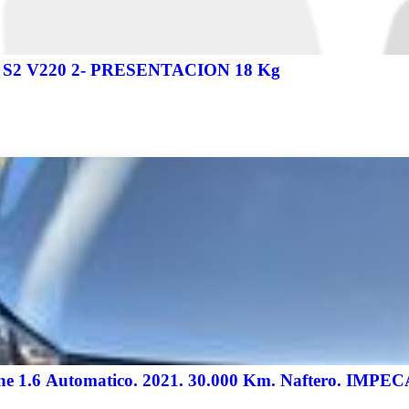
Grasa Shell Gadus S2 V220 2- PRESENTACION 18 Kg
ine 1.6 Automatico. 2021. 30.000 Km. Naftero. IMP