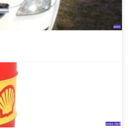
autos
motor shell