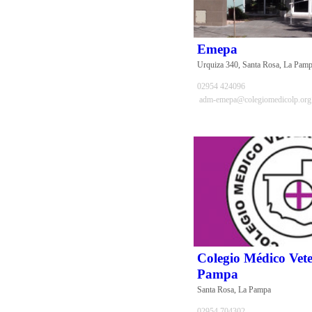
Emepa
Urquiza 340, Santa Rosa, La Pam
02954 424096
adm-emepa@colegiomedicolp.org
Colegio Médico Vet
Pampa
Santa Rosa, La Pampa
02954 704302