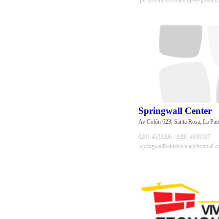
Springwall Center
Av Colón 623, Santa Rosa, La Pa
0291 4533206 / 0291 4030197
springwallbahiablanca@hotmail.