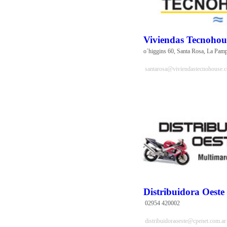
Viviendas Tecnohou
o´higgins 60, Santa Rosa, La Pam
santarosa@viviendastecnohouse.
Distribuidora Oeste
 02954 420002
distribuidoraoeste@cpenet.com.ar