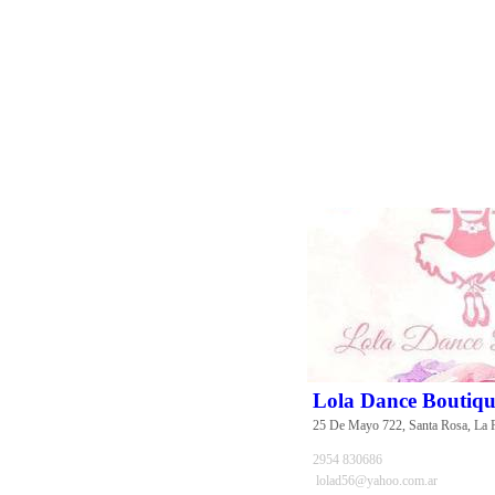
Lola Dance Boutiq
25 De Mayo 722, Santa Rosa, La
2954 830686
lolad56@yahoo.com.ar