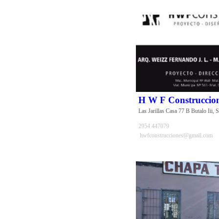
H W F Construccio
Las Jarillas Casa 77 B Butalo Iii,
2954 447079
hwfconstrucciones@gmail.com